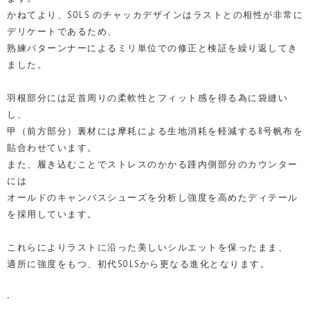
かねてより、SOLS のチャッカデザインはラストとの相性が非常に
デリケートであるため、
熟練パターンナーによるミリ単位での修正と検証を繰り返してき
ました。
羽根部分には足首周りの柔軟性とフィット感を得る為に袋縫い
し、
甲（前方部分）裏材には摩耗による生地消耗を軽減する8号帆布を
貼合わせています。
また、履き込むことでストレスのかかる踵内側部分のカウンター
には
オールドのキャンバスシューズを分析し強度を高めたディテール
を採用しています。
これらによりラストに沿った美しいシルエットを保ったまま、
適所に強度をもつ、初代SOLSから更なる進化となります。
-