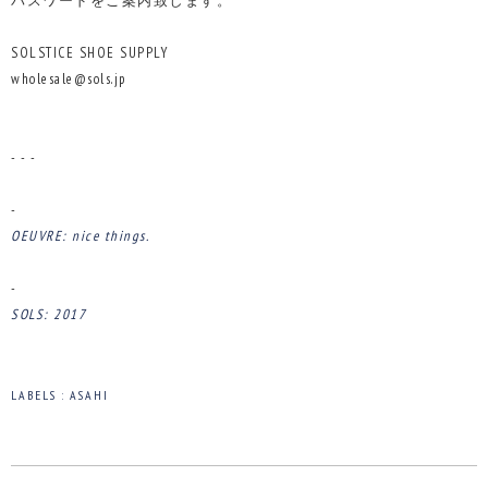
パスワードをご案内致します。
SOLSTICE SHOE SUPPLY
wholesale@sols.jp
- - -
-
OEUVRE: nice things.
-
SOLS: 2017
LABELS :
ASAHI