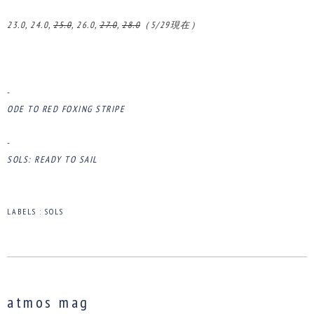
23.0, 24.0,
25.0
, 26.0,
27.0
,
28.0
（5/29現在）
-
ODE TO RED FOXING STRIPE
-
SOLS: READY TO SAIL
LABELS :
SOLS
atmos mag