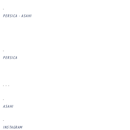
-
PERSICA - ASAHI
-
PERSICA
- - -
-
ASAHI
-
INSTAGRAM