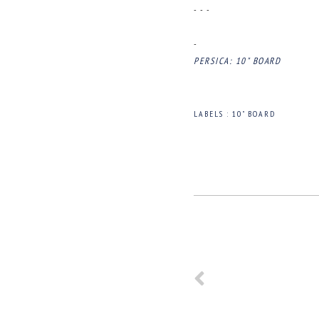
- - -
-
PERSICA: 10" BOARD
LABELS :
10" BOARD