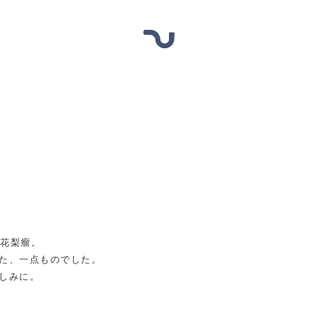
A
は、花梨瘤。
た、一点ものでした。
しみに。