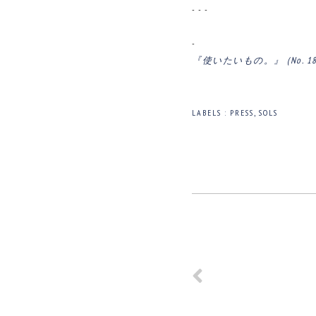
- - -
-
『使いたいもの。』 (No. 18
LABELS :
PRESS
,
SOLS