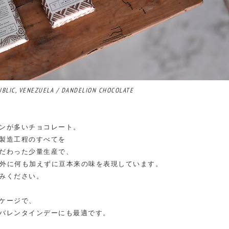
UBLIC, VENEZUELA / DANDELION CHOCOLATE
ンが多いチョコレート。
製造工程のすべてを
だわった少量生産で、
％以外に何も加えずに豆本来の味を表現しています。
みください。
ケージで、
バレンタインデーにも最適です。