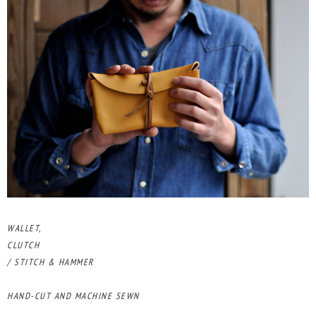
WALLET,
CLUTCH
/ STITCH & HAMMER
HAND-CUT AND MACHINE SEWN